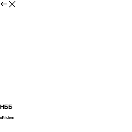
НББ
uKitchen