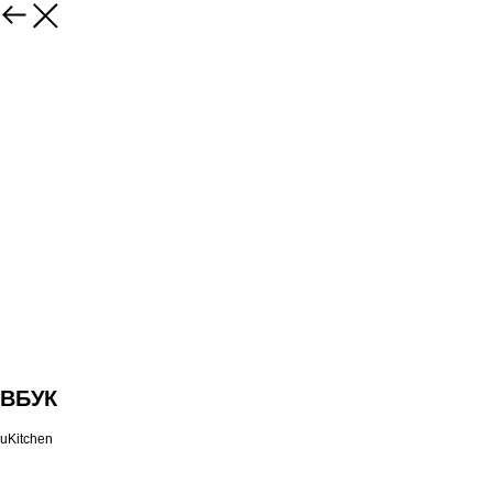
ВБУК
uKitchen