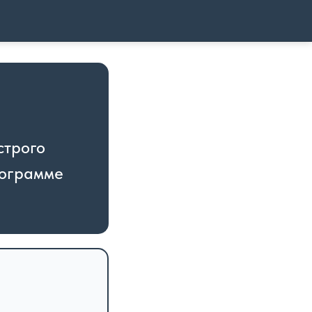
строго
рограмме