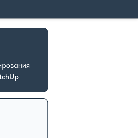
ирования
etchUp