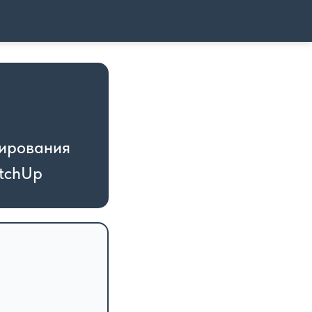
тирования
etchUp